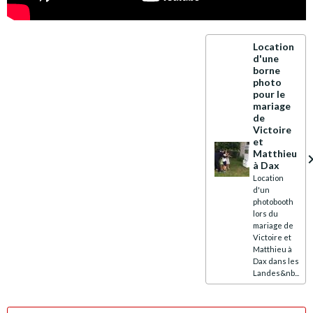
Location
d'une
borne
photo
pour le
mariage
de
Victoire
et
Matthieu
à Dax
Location
d'un
photobooth
lors du
mariage de
Victoire et
Matthieu à
Dax dans les
Landes&nb...