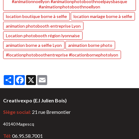
#animationnoellyon #animationphotoboothnoelpaysbasque
#animationphotoboothnoellyon
location boutique borne à selfie
location mariage borne à selfie
animation photobooth entreprise Lyon
Location photobooth région lyonnaise
animation borne a selfie Lyon
animation borne photo
#locationphotoboothentreprise #locationbornephotolyon
Partager
Facebook
X
Email
Creativexpo (E.I Julien Bois)
Siège social:
21 rue Bremontier
40140 Magescq
Tél:
06.95.58.7001