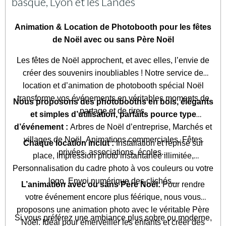
basque, Lyon et les Landes
Animation & Location de Photobooth pour les fêtes
de Noël avec ou sans Père Noël
Les fêtes de Noël approchent, et avec elles, l’envie de
créer des souvenirs inoubliables !
Notre service de
location et d’animation de photobooth spécial Noël
transforme vos événements en véritables moments de
Nous proposons des photobooths en bois, élégants
partage et de rires.
et simples d’utilisation, parfaits pource type
d’événement :
Arbres de Noël d’entreprise, Marchés et
villages de Noël, Animations commerciales, Fêtes
Chaque location inclut :
Installation et reprise sur
privées, associations, écoles...
place, Impression photo instantanée illimitée,
Personnalisation du cadre photo à vos couleurs ou votre
logo, Envoi numérique des clichés...
L’animation avec ou sans Père Noël:
Pour rendre
votre événement encore plus féérique, nous vous
proposons une animation photo avec le véritable Père
Si vous préférez une ambiance plus sobre ou moderne,
Noël.
Idéal pour émerveiller les enfants et créer des