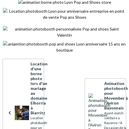
Location
d'une
borne
photo
lors d'un
Animation
mariage
photobooth
au
pour
domaine
Movember à
Elhorria
l'Aviron
à
Bayonnais
Biarritz
Avant-match
Location
solidaire à
photobooth
Bayonne ! À
pour un
l’occasion de la